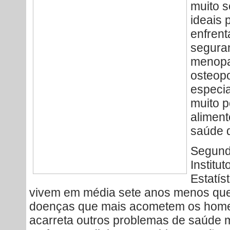
muito s
ideais 
enfrent
segura
menopau
osteopo
especi
muito p
aliment
saúde 
Segund
Institu
Estatís
vivem em média sete anos menos que
doenças que mais acometem os home
acarreta outros problemas de saúde m