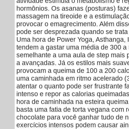
atividade estimula o metabolismo e r
hormônios. Os asanas (posturas) fa
massagem na tireoide e a estimulaçã
provocar o emagrecimento. Além disso
pode ser desprezada quando se trata 
Uma hora de Power Yoga, Asthanga, I
tendem a gastar uma média de 300 a 5
semelhante a uma aula de step mais 
a avançadas. Já os estilos mais suav
provocam a queima de 100 a 200 cal
uma caminhada em ritmo acelerado (3
atentar o quanto pode ser frustrante f
intenso e repor as calorias queimada
hora de caminhada na esteira queima 
basta uma fatia de torta vegana com 
chocolate para você ganhar tudo de n
exercícios intensos podem causar ain