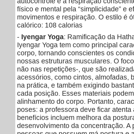
autocontrole e à respiração conscie
físico e mental pela “simplicidade” e e
movimentos e respiração. O estilo é ó
calórico: 108 calorias
-
Iyengar Yoga
: Ramificação da Hatha
Iyengar Yoga tem como principal carac
corpo, tornando conscientes os con
nossas estruturas musculares. O foco 
não nas repetições-, que são realiza
acessórios, como cintos, almofadas, 
na prática, e também exigindo basta
cada posição. Esses materiais podem s
alinhamento do corpo. Portanto, carac
poses: a professora deve ficar atenta
benefícios incluem melhora da postura
desenvolvimento da concentração. A p
pessoas que possuem má postura e au