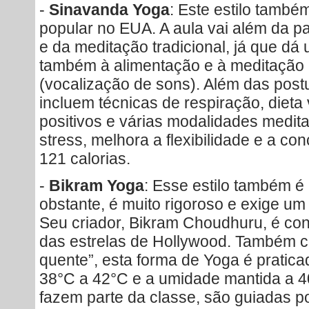
-
Sinavanda Yoga
: Este estilo també
popular no EUA. A aula vai além da p
e da meditação tradicional, já que dá
também à alimentação e à meditação
(vocalização de sons). Além das post
incluem técnicas de respiração, diet
positivos e várias modalidades meditat
stress, melhora a flexibilidade e a co
121 calorias.
-
Bikram Yoga
: Esse estilo também é
obstante, é muito rigoroso e exige um a
Seu criador, Bikram Choudhuru, é co
das estrelas de Hollywood. Também 
quente”, esta forma de Yoga é pratic
38°C a 42°C e a umidade mantida a 4
fazem parte da classe, são guiadas p